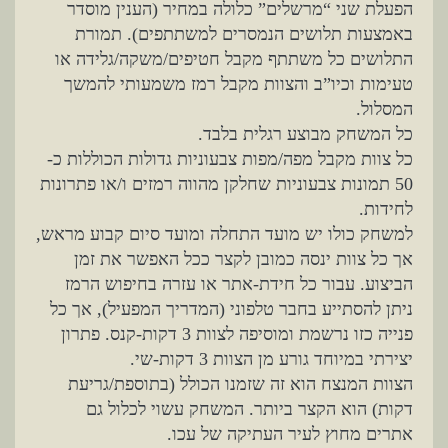
הפעלת שני “מרשלים” כלולה במחיר (הענין מוסדר
באמצעות תלושים הנמסרים למשתתפים). תמורת
התלושים כל משתתף מקבל חטיפים/משקה/גלידה או
טעימות וכיו”ב והצוות מקבל רמז משמעותי להמשך
המסלול.
כל המשחק מבוצע רגלית בלבד.
כל צוות מקבל מפה/מפות צבעוניות גדולות הכוללות כ-
50 תמונות צבעוניות שחלקן מהווה רמזים ו/או פתרונות
לחידות.
למשחק כולו יש מועד התחלה ומועד סיום קבוע מראש,
אך כל צוות ינסה כמובן לקצר ככל האפשר את זמן
הביצוע. עבור כל חידת-אתר או עזרה בחיפוש הרמז
ניתן להסתייע בחבר טלפוני (המדריך המפעיל), אך כל
פנייה כזו נרשמת ומוסיפה לצוות 3 דקות-קנס. פתרון
יצירתי במיוחד גורע מן הצוות 3 דקות-שי.
הצוות המנצח הוא זה שזמנו הכולל (בתוספת/גריעת
דקות) הוא הקצר ביותר. המשחק עשוי לכלול גם
אתרים מחוץ לעיר העתיקה של עכו.