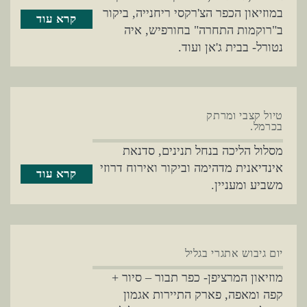
במוזיאון הכפר הצ'רקסי ריחנייה, ביקור
קרא עוד
ב"רוקמות התחרה" בחורפיש, איה
נטורל- בבית ג'אן ועוד.
טיול קצבי ומרתק
בכרמל.
מסלול הליכה בנחל תנינים, סדנאת
אינדיאנית מדהימה וביקור ואירוח דרוזי
קרא עוד
משביע ומעניין.
יום גיבוש אתגרי בגליל
מוזיאון המרציפן- כפר תבור – סיור +
קפה ומאפה, פארק התיירות אגמון