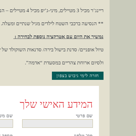
ריינג’ר מכיל 3 מטיילים, מיני-ג’יפ מכיל 4 מטיילים – הנהיגה לבעלי רישיון נהיגה בתוקף מגיל 21 ומעלה.
** הנסיעה ברכבי השטח לילדים מגיל שנתיים ומעלה.
נמשיך את היום עם אטרקציה נוספת
לבחירה
:
טיול אופניים/ סדנת בישול בירה/ סדנאות השוקולד של ש
ולסיום ארוחת צהריים במסעדת “אדמה”.
חזרה לימי גיבוש בצפון
המידע האישי שלך
שם פרטי
שם מש
מס' טלפון
מספר א