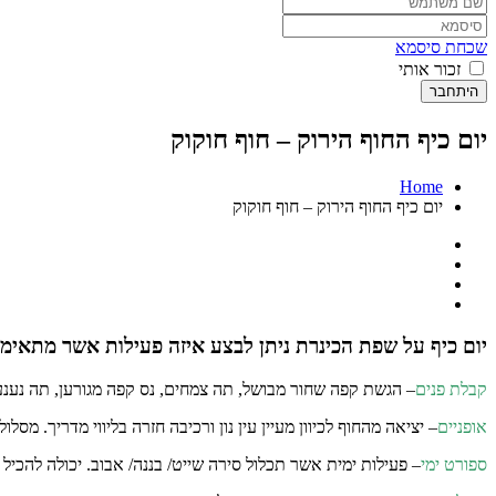
שכחת סיסמא
זכור אותי
היתחבר
יום כיף החוף הירוק – חוף חוקוק
Home
יום כיף החוף הירוק – חוף חוקוק
יום כיף על שפת הכינרת ניתן לבצע איזה פעילות אשר מתאימ
קבלת פנים
–
הגשת קפה שחור מבושל, תה צמחים, נס קפה מגורען, תה נענע 
אופניים
– יציאה מהחוף לכיוון מעיין עין נון ורכיבה חזרה בליווי מדריך. מסלו
ספורט ימי
– פעילות ימית אשר תכלול סירה שייט/ בננה/ אבוב. יכולה להכיל עד 50 איש סבב פעילות של שעה. ניתן להשכיר ללא הגבלת זמן על בסיס