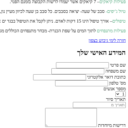
פעילות קיאקים
– 7 קיאקים אשר יעמדו לרשות הקבוצה בזמנם הפנוי.
טיול ג’יפים-
סבב של שעה- יציאה בסבבים. כל סבב בן שעה לכיוון מעיין נון
טיפולים
– אורך טיפול הינו 15 דקות לאדם. ניתן לקבל את הטיפול בבגד ים או בלבוש מלא, כל מטופל לפי רצונו. העיסוי ניתן על מיטת טיפולים במתחם אינטימי. ניתן בנוסף לשלב גם עמדות עיסוי כפות רגליים באותה עלות.
פעילות מתנפחים
לתוך המים על שפת הכנרת- מבחר מתנפחים הכוללים מגל
חזרה לימי גיבוש בצפון
המידע האישי שלך
שם פרטי
שם משפחה
כתובת דואר אלקטרוני
מס' טלפון
מספר אנשים
תאריך סיור
דרישות מיוחדות