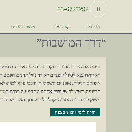
03-6727292
דף הבית
קצת עלינו
מספרים עלינו
“דרך המושבות”
נפתח את היום בארוחת בוקר כפרית ישראלית עם מיטב
הארוחה נצא לטיול אופניים לאורך נחל תנינים הפסטורל
אופניים רגילות, אופניים חשמליות, ורכבי גולף למי ש
הברונית רוטשילד שיצחיק אתכם עד דמעות בתום הטיול 
משוקולד. בתום הסדנה יקבל כל משתתף מארז מהודר של
חזרה לימי גיבוש בצפון